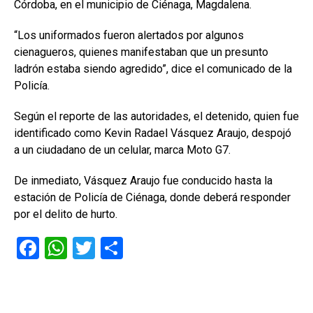
Córdoba, en el municipio de Ciénaga, Magdalena.
“Los uniformados fueron alertados por algunos
cienagueros, quienes manifestaban que un presunto
ladrón estaba siendo agredido”, dice el comunicado de la
Policía.
Según el reporte de las autoridades, el detenido, quien fue
identificado como Kevin Radael Vásquez Araujo, despojó
a un ciudadano de un celular, marca Moto G7.
De inmediato, Vásquez Araujo fue conducido hasta la
estación de Policía de Ciénaga, donde deberá responder
por el delito de hurto.
F
W
T
C
a
h
wi
o
ce
at
tt
m