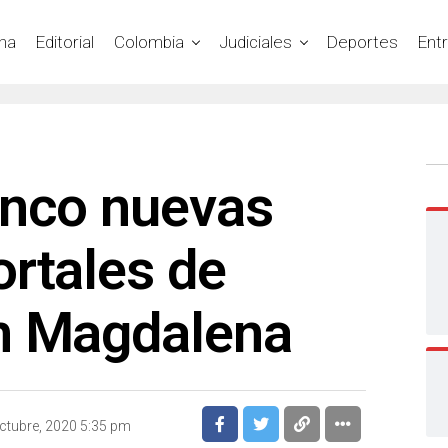
na
Editorial
Colombia
Judiciales
Deportes
Ent
inco nuevas
rtales de
n Magdalena
ctubre, 2020 5:35 pm