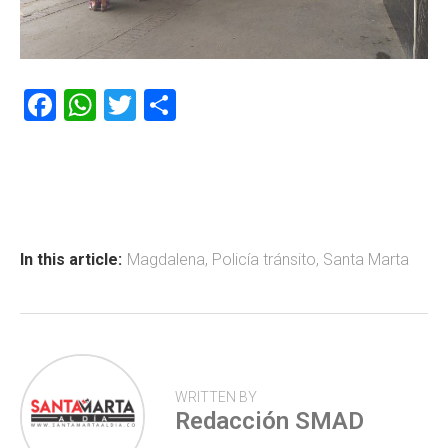
F
W
T
C
a
h
wi
o
ce
at
tt
m
b
s
er
p
o
A
ar
ok
p
tir
In this article:
Magdalena
,
Policía tránsito
,
Santa Marta
p
WRITTEN BY
Redacción SMAD