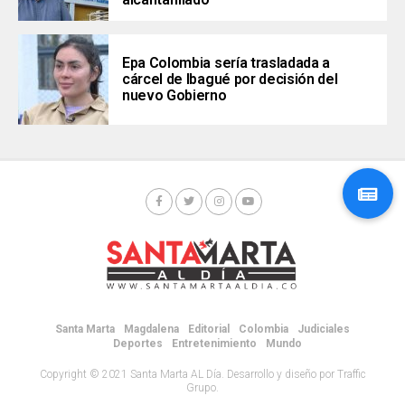
Epa Colombia sería trasladada a
cárcel de Ibagué por decisión del
nuevo Gobierno
Santa Marta
Magdalena
Editorial
Colombia
Judiciales
Deportes
Entretenimiento
Mundo
Copyright © 2021 Santa Marta AL Día. Desarrollo y diseño por Traffic
Grupo.