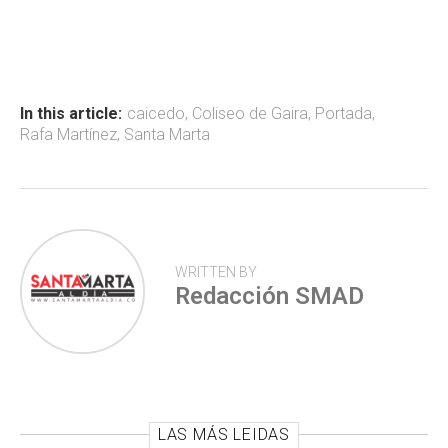
ce
at
tt
m
b
s
er
p
o
A
ar
ok
p
tir
In this article:
caicedo
,
Coliseo de Gaira
,
Portada
,
Rafa Martínez
,
Santa Marta
p
WRITTEN BY
Redacción SMAD
LAS MÁS LEIDAS