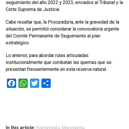
seguimiento del año 2022 y 2023, enviados al Tribunal y la
Corte Suprema de Justicia.
Cabe resaltar que, la Procuraduría, ante la gravedad de la
situación, se permitió considerar la convocatoria urgente
del Comité Permanente de Seguimiento al plan
estratégico.
Lo anterior, para abordar rutas articuladas
institucionalmente que combatan las quemas que se
presentan frecuentemente en esta reserva natural.
F
W
T
C
a
h
wi
o
ce
at
tt
m
b
s
er
p
o
A
ar
In this article:
Barranquilla
,
Magdalena
,