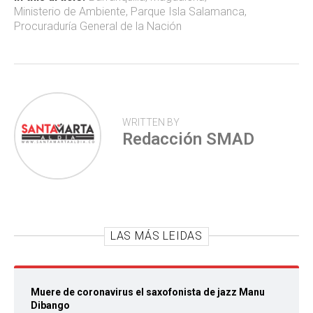
ok
p
tir
Ministerio de Ambiente
,
Parque Isla Salamanca
,
p
Procuraduría General de la Nación
WRITTEN BY
Redacción SMAD
LAS MÁS LEIDAS
Muere de coronavirus el saxofonista de jazz Manu
Dibango