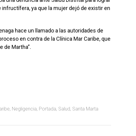
infructífera, ya que la mujer dejó de existir en
 Goenaga hace un llamado a las autoridades de
 proceso en contra de la Clínica Mar Caribe, que
te de Martha”.
aribe
,
Negligencia
,
Portada
,
Salud
,
Santa Marta