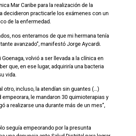
nica Mar Caribe para la realización de la
ada decidieron practicarle los exámenes con un
tico de la enfermedad.
ados, nos enteramos de que mi hermana tenía
stante avanzado”, manifestó Jorge Aycardi.
 Goenaga, volvió a ser llevada a la clínica en
er que, en ese lugar, adquiriría una bacteria
u vida.
l otro, incluso, la atendían sin guantes (…)
 empeorara, le mandaron 30 quimioterapias y
legó a realizarse una durante más de un mes”,
olo seguía empeorando por la presunta
a una denuncia ante Salud Distrital para lograr