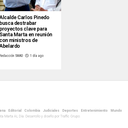
Alcalde Carlos Pinedo
busca destrabar
proyectos clave para
Santa Marta en reunión
con ministros de
Abelardo
Redacción SMAD
1 día ago
ena
Editorial
Colombia
Judiciales
Deportes
Entretenimiento
Mundo
 Marta AL Día. Desarrollo y diseño por Traffic Grupo.