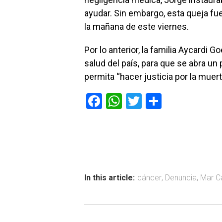
ayudar. Sin embargo, esta queja fue 
la mañana de este viernes.
Por lo anterior, la familia Aycardi
salud del país, para que se abra un
permita “hacer justicia por la muer
F
W
T
C
a
h
wi
o
ce
at
tt
m
b
s
er
p
o
A
ar
ok
p
tir
In this article:
cáncer
,
Denuncia
,
Mar C
p