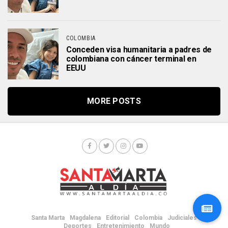
COLOMBIA
Conceden visa humanitaria a padres de
colombiana con cáncer terminal en
EEUU
MORE POSTS
Santa Marta
Magdalena
Editorial
Colombia
Judiciales
Deportes
Entretenimiento
Mundo