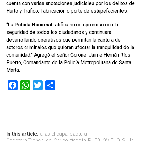
cuenta con varias anotaciones judiciales por los delitos de
Hurto y Tráfico, Fabricación o porte de estupefacientes.
“La
Policía Nacional
ratifica su compromiso con la
seguridad de todos los ciudadanos y continuara
desarrollando operativos que permitan la captura de
actores criminales que quieran afectar la tranquilidad de la
comunidad.” Agregó el señor Coronel Jaime Hernán Ríos
Puerto, Comandante de la Policía Metropolitana de Santa
Marta.
F
W
T
C
a
h
wi
o
ce
at
tt
m
b
s
er
p
o
A
ar
ok
p
tir
In this article:
alias el papa
,
captura
,
Carretera Troncal del Caribe
,
fiscalia
,
PUEBLOVIEJO
,
SIJIN