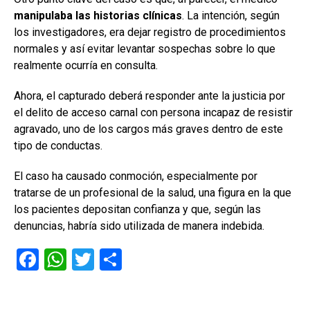
manipulaba las historias clínicas
. La intención, según
los investigadores, era dejar registro de procedimientos
normales y así evitar levantar sospechas sobre lo que
realmente ocurría en consulta.
Ahora, el capturado deberá responder ante la justicia por
el delito de acceso carnal con persona incapaz de resistir
agravado, uno de los cargos más graves dentro de este
tipo de conductas.
El caso ha causado conmoción, especialmente por
tratarse de un profesional de la salud, una figura en la que
los pacientes depositan confianza y que, según las
denuncias, habría sido utilizada de manera indebida.
F
W
T
C
a
h
wi
o
ce
at
tt
m