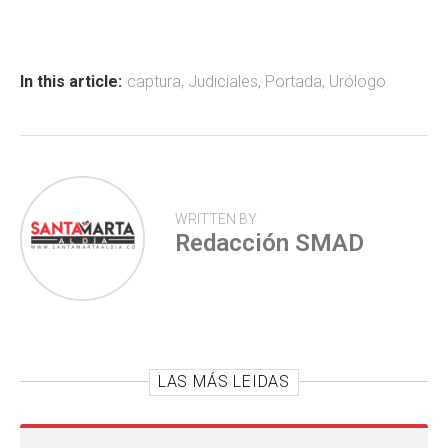
b
s
er
p
o
A
ar
ok
p
tir
In this article:
captura
,
Judiciales
,
Portada
,
Urólogo
p
WRITTEN BY
Redacción SMAD
LAS MÁS LEIDAS