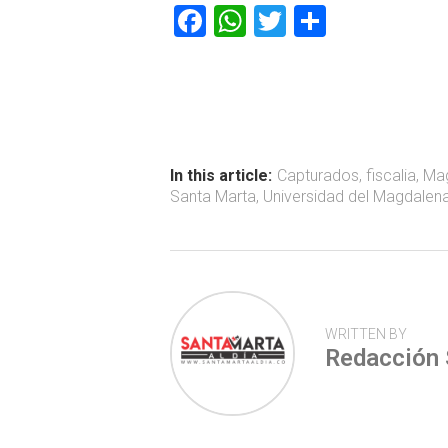
F
W
T
C
a
h
wi
o
ce
at
tt
m
b
s
er
p
o
A
ar
ok
p
tir
In this article:
Capturados
,
fiscalia
,
Ma
Santa Marta
,
Universidad del Magdalen
p
WRITTEN BY
Redacción