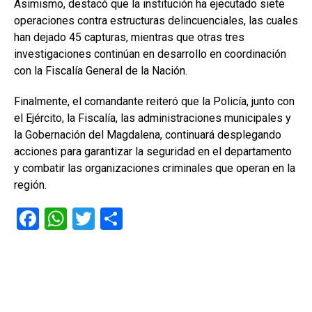
Asimismo, destacó que la institución ha ejecutado siete
operaciones contra estructuras delincuenciales, las cuales
han dejado 45 capturas, mientras que otras tres
investigaciones continúan en desarrollo en coordinación
con la Fiscalía General de la Nación.
Finalmente, el comandante reiteró que la Policía, junto con
el Ejército, la Fiscalía, las administraciones municipales y
la Gobernación del Magdalena, continuará desplegando
acciones para garantizar la seguridad en el departamento
y combatir las organizaciones criminales que operan en la
región.
F
W
T
C
a
h
wi
o
ce
at
tt
m
b
s
er
p
o
A
ar