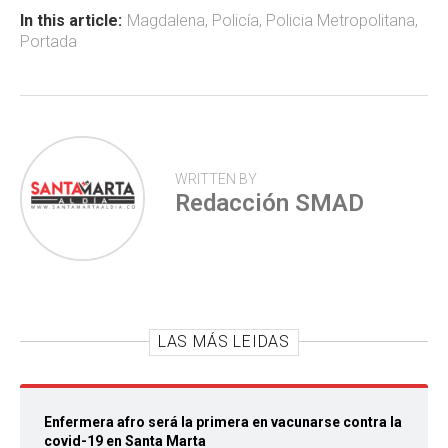
ok
p
tir
In this article:
Magdalena
,
Policía
,
Policia Metropolitana
,
Portada
p
WRITTEN BY
Redacción SMAD
LAS MÁS LEIDAS
Enfermera afro será la primera en vacunarse contra la
covid-19 en Santa Marta