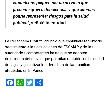
ciudadanos paguen por un servicio que
presenta graves deficiencias y que además
podría representar riesgos para la salud
pública”
, señaló la entidad.
La Personería Distrital anunció que continuará realizando
seguimiento a las actuaciones de ESSMAR y de las
autoridades competentes hasta que se adopten
soluciones definitivas que permitan restablecer la calidad
del agua y garantizar los derechos de las familias
afectadas en El Pando.
F
W
T
C
a
h
wi
o
ce
at
tt
m
b
s
er
p