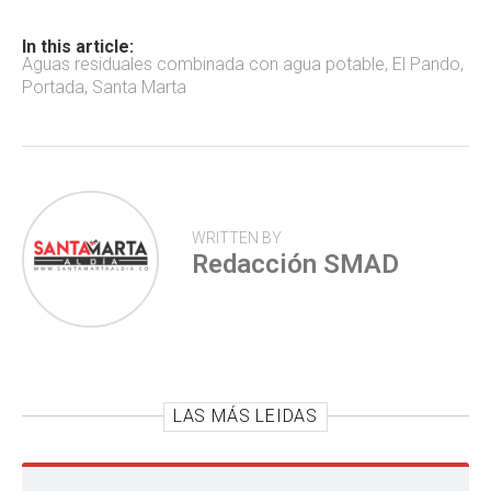
o
A
ar
ok
p
tir
In this article:
Aguas residuales combinada con agua potable
,
El Pando
,
p
Portada
,
Santa Marta
WRITTEN BY
Redacción SMAD
LAS MÁS LEIDAS