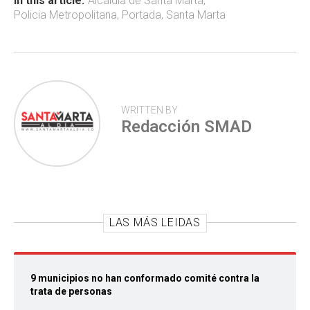
ok
p
tir
In this article:
Alcaldía de Santa Marta
,
Policia Metropolitana
,
Portada
,
Santa Marta
p
WRITTEN BY
Redacción SMAD
LAS MÁS LEIDAS
9 municipios no han conformado comité contra la
trata de personas