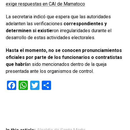
exige respuestas en CAI de Mamatoco
La secretaria indicó que espera que las autoridades
adelanten las verificaciones
correspondientes y
determinen si existie
ron irregularidades durante el
desarrollo de estas actividades electorales.
Hasta el momento, no se conocen pronunciamientos
oficiales por parte de los funcionarios o contratistas
que habrí
an sido mencionados dentro de la queja
presentada ante los organismos de control.
F
W
T
C
a
h
wi
o
ce
at
tt
m
b
s
er
p
o
A
ar