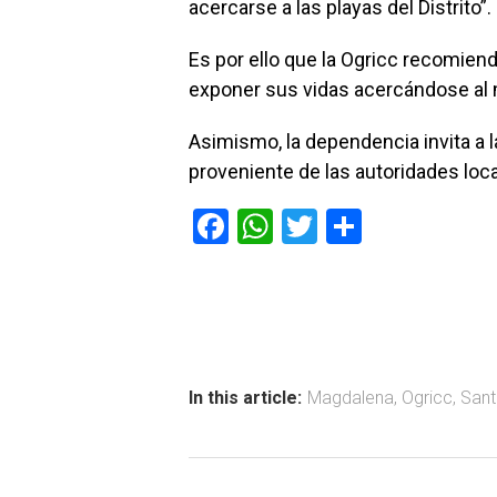
acercarse a las playas del Distrito”.
Es por ello que la Ogricc recomiend
exponer sus vidas acercándose al m
Asimismo, la dependencia invita a l
proveniente de las autoridades loc
F
W
T
C
a
h
wi
o
ce
at
tt
m
b
s
er
p
o
A
ar
ok
p
tir
In this article:
Magdalena
,
Ogricc
,
Sant
p