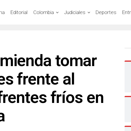
na
Editorial
Colombia
Judiciales
Deportes
Ent
omienda tomar
s frente al
frentes fríos en
ta