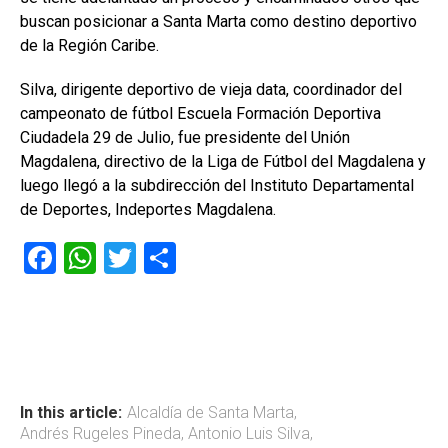
buscan posicionar a Santa Marta como destino deportivo
de la Región Caribe.
Silva, dirigente deportivo de vieja data, coordinador del
campeonato de fútbol Escuela Formación Deportiva
Ciudadela 29 de Julio, fue presidente del Unión
Magdalena, directivo de la Liga de Fútbol del Magdalena y
luego llegó a la subdirección del Instituto Departamental
de Deportes, Indeportes Magdalena.
F
W
T
C
a
h
wi
o
ce
at
tt
m
b
s
er
p
o
A
ar
ok
p
tir
In this article:
Alcaldía de Santa Marta
,
Andrés Rugeles Pineda
,
Antonio Luis Silva
,