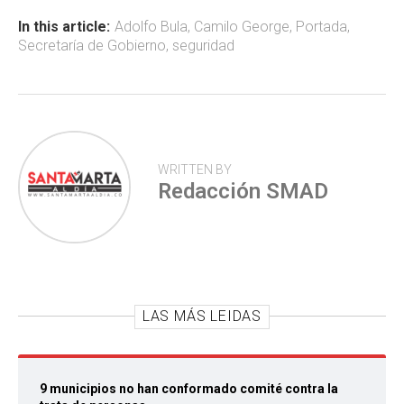
o
A
ar
ok
p
tir
In this article:
Adolfo Bula
,
Camilo George
,
Portada
,
Secretaría de Gobierno
,
seguridad
p
WRITTEN BY
Redacción SMAD
LAS MÁS LEIDAS
9 municipios no han conformado comité contra la