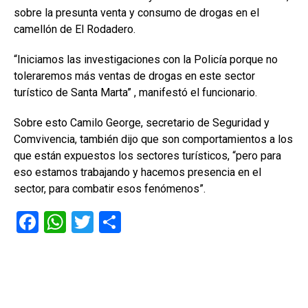
sobre la presunta venta y consumo de drogas en el
camellón de El Rodadero.
“Iniciamos las investigaciones con la Policía porque no
toleraremos más ventas de drogas en este sector
turístico de Santa Marta” , manifestó el funcionario.
Sobre esto Camilo George, secretario de Seguridad y
Comvivencia, también dijo que son comportamientos a los
que están expuestos los sectores turísticos, “pero para
eso estamos trabajando y hacemos presencia en el
sector, para combatir esos fenómenos”.
F
W
T
C
a
h
wi
o
ce
at
tt
m
b
s
er
p