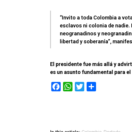
“Invito a toda Colombia a vota
esclavos ni colonia de nadie.
neogranadinos y neogranadina
libertad y soberanía”, manife
El presidente fue más allá y advir
es un asunto fundamental para el 
F
W
T
C
a
h
wi
o
ce
at
tt
m
b
s
er
p
o
A
ar