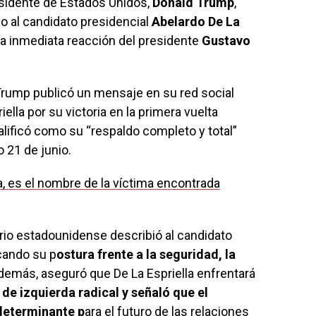
residente de Estados Unidos,
Donald Trump
,
o al candidato presidencial
Abelardo De La
na inmediata reacción del presidente
Gustavo
rump publicó un mensaje en su red social
iella por su victoria en la primera vuelta
alificó como su “respaldo completo y total”
o 21 de junio.
 es el nombre de la víctima encontrada
rio estadounidense describió al candidato
cando su p
ostura frente a la seguridad, la
Además, aseguró que De La Espriella enfrentará
de izquierda radical y señaló que el
 determinante p
ara el futuro de las relaciones