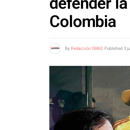
defender la
Colombia
By
Redacción SMAD
Published
3 j