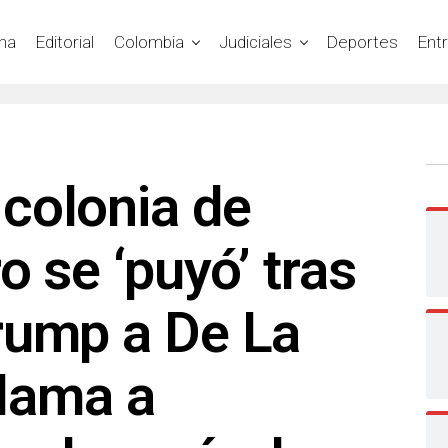
na
Editorial
Colombia
Judiciales
Deportes
Ent
colonia de
o se ‘puyó’ tras
rump a De La
llama a