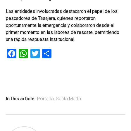
Las entidades involucradas destacaron el papel de los
pescadores de Tasajera, quienes reportaron
oportunamente la emergencia y colaboraron desde el
primer momento en las labores de rescate, permitiendo
una rápida respuesta institucional.
F
W
T
C
a
h
wi
o
ce
at
tt
m
b
s
er
p
o
A
ar
ok
p
tir
In this article:
Portada
,
Santa Marta
p