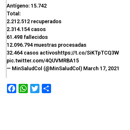
Antígeno: 15.742
Total:
2.212.512 recuperados
2.314.154 casos
61.498 fallecidos
12.096.794 muestras procesadas
32.464 casos activos
https://t.co/SiKTpTCQ3W
pic.twitter.com/4QUVMRBA15
— MinSaludCol (@MinSaludCol)
March 17, 2021
F
W
T
C
a
h
wi
o
ce
at
tt
m
b
s
er
p
o
A
ar