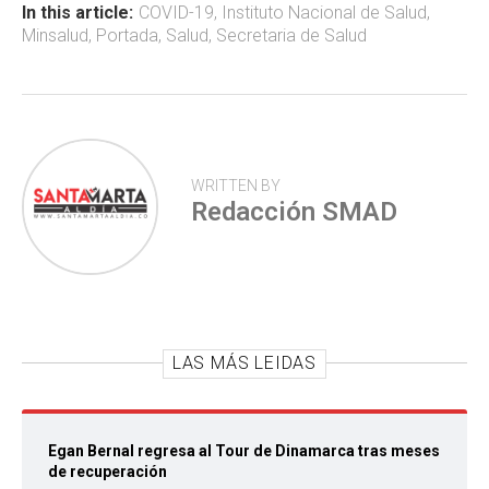
ok
p
tir
In this article:
COVID-19
,
Instituto Nacional de Salud
,
Minsalud
,
Portada
,
Salud
,
Secretaria de Salud
p
WRITTEN BY
Redacción SMAD
LAS MÁS LEIDAS
Egan Bernal regresa al Tour de Dinamarca tras meses
de recuperación