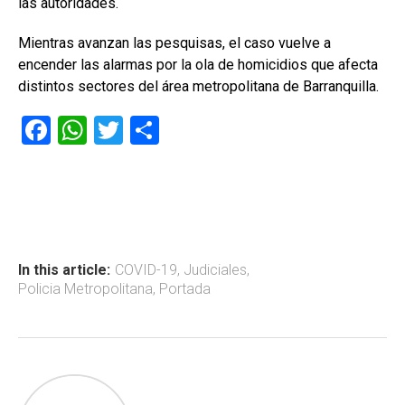
las autoridades.
Mientras avanzan las pesquisas, el caso vuelve a
encender las alarmas por la ola de homicidios que afecta
distintos sectores del área metropolitana de Barranquilla.
F
W
T
C
a
h
wi
o
ce
at
tt
m
b
s
er
p
o
A
ar
ok
p
tir
In this article:
COVID-19
,
Judiciales
,
Policia Metropolitana
,
Portada
p