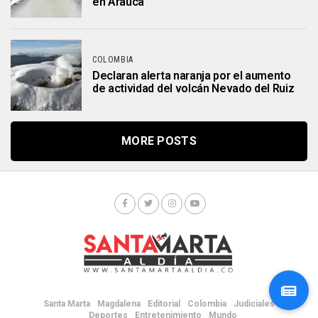
en Arauca
COLOMBIA
Declaran alerta naranja por el aumento
de actividad del volcán Nevado del Ruiz
MORE POSTS
Santa Marta
Magdalena
Editorial
Colombia
Judiciales
Deportes
Entretenimiento
Mundo