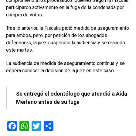
comprometió a los procesados, quienes según la Fiscalía
participaron activamente en la fuga de la condenada por
compra de votos.
Tras lo anterior, la Fiscalía pidió medida de aseguramiento
para ambos, pero, por petición de los abogados
defensores, la juez suspendió la audiencia y se reanudó
este martes.
La audiencia de medida de aseguramiento continúa y se
espera conocer la decisión de la juez en este caso.
Se entregó el odontólogo que atendió a Aida
Merlano antes de su fuga
F
W
T
C
a
h
wi
o