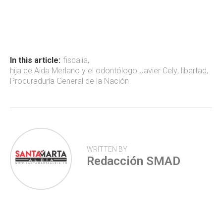
ce
at
tt
m
b
s
er
p
o
A
ar
ok
p
tir
In this article:
fiscalia
,
hija de Aida Merlano y el odontólogo Javier Cely
,
libertad
,
p
Procuraduría General de la Nación
WRITTEN BY
Redacción SMAD