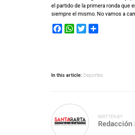
el partido de la primera ronda que e
siempre el mismo. No vamos a cambi
F
W
T
C
a
h
wi
o
ce
at
tt
m
b
s
er
p
o
A
ar
ok
p
tir
In this article:
Deportes
p
WRITTEN BY
Redacción