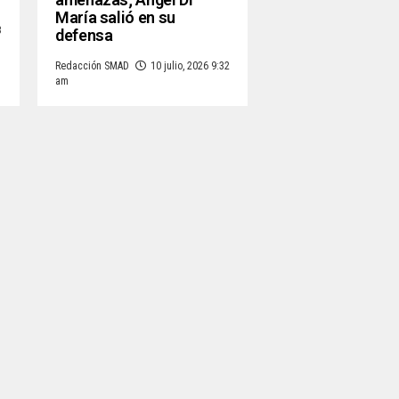
María salió en su
3
defensa
Redacción SMAD
10 julio, 2026 9:32
am