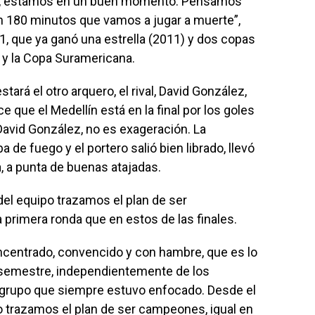
n, estamos en un buen momento. Pensamos
son 180 minutos que vamos a jugar a muerte”,
011, que ya ganó una estrella (2011) y dos copas
a y la Copa Suramericana.
 estará el otro arquero, el rival, David González,
 que el Medellín está en la final por los goles
avid González, no es exageración. La
a de fuego y el portero salió bien librado, llevó
, a punta de buenas atajadas.
del equipo trazamos el plan de ser
a primera ronda que en estos de las finales.
oncentrado, convencido y con hambre, que es lo
 semestre, independientemente de los
n grupo que siempre estuvo enfocado. Desde el
o trazamos el plan de ser campeones, igual en