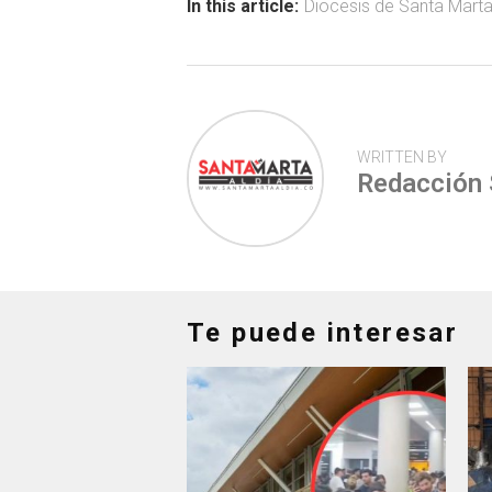
ok
p
tir
In this article:
Diocesis de Santa Mart
p
WRITTEN BY
Redacción
Te puede interesar