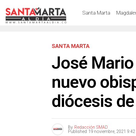
Santa Marta
Magdale
SANTA MARTA
José Mario 
nuevo obisp
diócesis de
By
Redacción SMAD
Published
19 noviembre, 2021 9:4