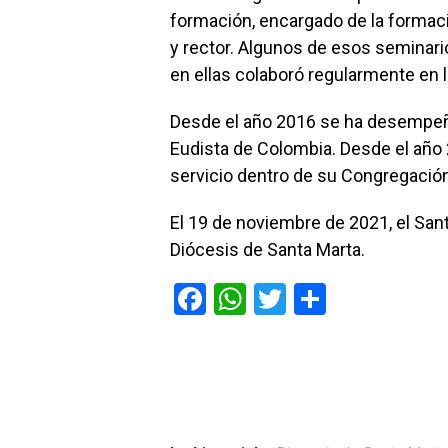
formación, encargado de la formac
y rector. Algunos de esos seminari
en ellas colaboró regularmente en l
Desde el año 2016 se ha desempeña
Eudista de Colombia. Desde el año
servicio dentro de su Congregación
El 19 de noviembre de 2021, el San
Diócesis de Santa Marta.
F
W
T
C
a
h
wi
o
ce
at
tt
m
b
s
er
p
o
A
ar