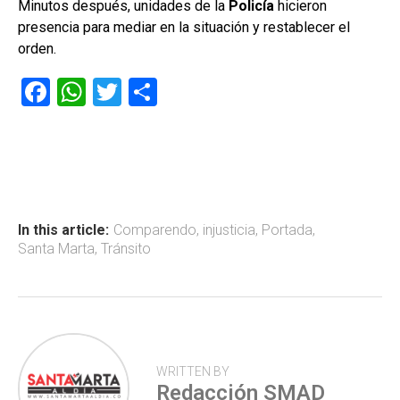
Minutos después, unidades de la
Policía
hicieron
presencia para mediar en la situación y restablecer el
orden.
F
W
T
C
a
h
wi
o
ce
at
tt
m
b
s
er
p
o
A
ar
ok
p
tir
In this article:
Comparendo
,
injusticia
,
Portada
,
Santa Marta
,
Tránsito
p
WRITTEN BY
Redacción SMAD