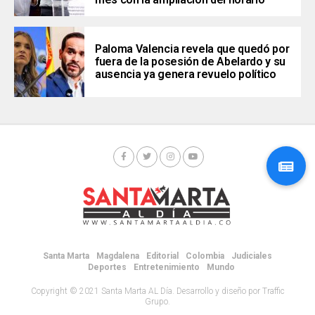
Paloma Valencia revela que quedó por
fuera de la posesión de Abelardo y su
ausencia ya genera revuelo político
Santa Marta
Magdalena
Editorial
Colombia
Judiciales
Deportes
Entretenimiento
Mundo
Copyright © 2021 Santa Marta AL Día. Desarrollo y diseño por Traffic
Grupo.