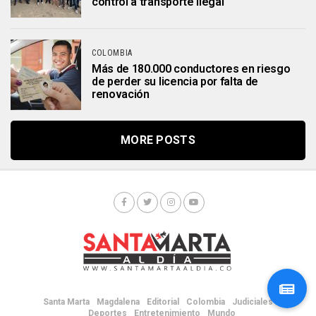
control a transporte ilegal
COLOMBIA
Más de 180.000 conductores en riesgo
de perder su licencia por falta de
renovación
MORE POSTS
Santa Marta
Magdalena
Editorial
Colombia
Judiciales
Deportes
Entretenimiento
Mundo