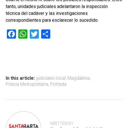
tanto, unidades judiciales adelantaron la inspección
técnica del cadáver y las investigaciones
correspondientes para esclarecer lo sucedido.
F
W
T
C
a
h
wi
o
ce
at
tt
m
b
s
er
p
o
A
ar
ok
p
tir
In this article:
judiciales local
,
Magdalena
,
Policia Metropolitana
,
Portada
p
WRITTEN BY