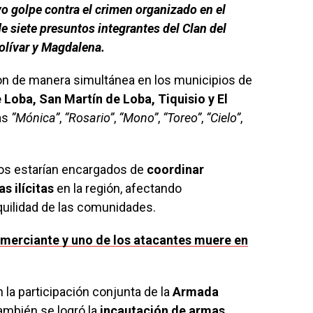
o golpe contra el crimen organizado en el
e siete presuntos integrantes del Clan del
olívar y Magdalena.
on de manera simultánea en los municipios de
oba, San Martín de Loba, Tiquisio y El
as
“Mónica”
,
“Rosario”
,
“Mono”
,
“Toreo”
,
“Cielo”
,
tos estarían encargados de
coordinar
s ilícitas
en la región, afectando
nquilidad de las comunidades.
merciante y uno de los atacantes muere en
 la participación conjunta de la
Armada
también se logró la
incautación de armas,