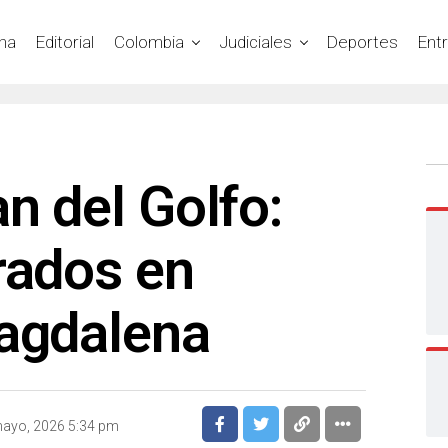
na
Editorial
Colombia
Judiciales
Deportes
Ent
an del Golfo:
rados en
Magdalena
ayo, 2026 5:34 pm