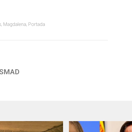
s
,
Magdalena
,
Portada
 SMAD