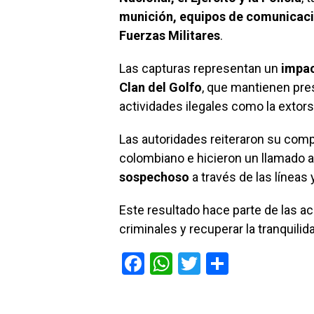
munición, equipos de comunicació
Fuerzas Militares
.
Las capturas representan un
impac
Clan del Golfo
, que mantienen pre
actividades ilegales como la extors
Las autoridades reiteraron su comp
colombiano e hicieron un llamado a
sospechoso
a través de las líneas 
Este resultado hace parte de las ac
criminales y recuperar la tranquilida
F
W
T
C
a
h
wi
o
ce
at
tt
m