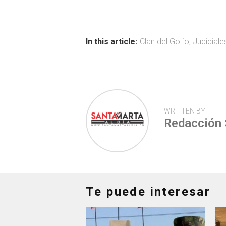
b
s
er
p
o
A
ar
ok
p
tir
In this article:
Clan del Golfo
,
Judiciale
p
WRITTEN BY
Redacción
Te puede interesar