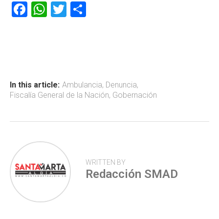
F
W
T
C
a
h
wi
o
ce
at
tt
m
b
s
er
p
o
A
ar
ok
p
tir
In this article:
Ambulancia
,
Denuncia
,
Fiscalía General de la Nación
,
Gobernación
p
WRITTEN BY
Redacción SMAD