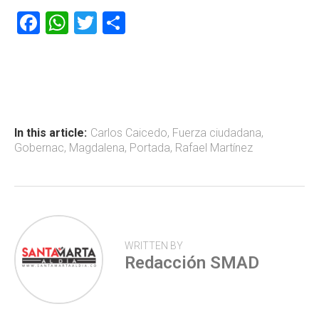
F
W
T
C
a
h
wi
o
ce
at
tt
m
b
s
er
p
o
A
ar
ok
p
tir
In this article:
Carlos Caicedo
,
Fuerza ciudadana
,
Gobernac
,
Magdalena
,
Portada
,
Rafael Martínez
p
WRITTEN BY
Redacción SMAD