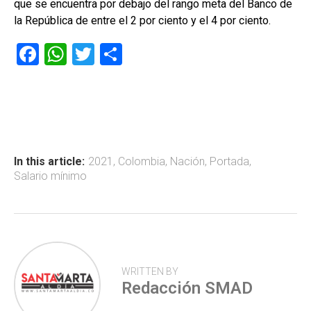
que se encuentra por debajo del rango meta del Banco de
la República de entre el 2 por ciento y el 4 por ciento.
F
W
T
C
a
h
wi
o
ce
at
tt
m
b
s
er
p
o
A
ar
ok
p
tir
In this article:
2021
,
Colombia
,
Nación
,
Portada
,
Salario mínimo
p
WRITTEN BY
Redacción SMAD