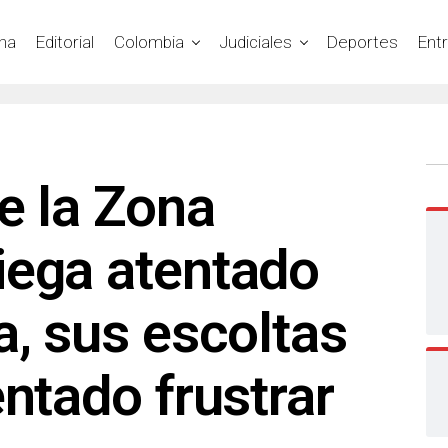
na
Editorial
Colombia
Judiciales
Deportes
Ent
e la Zona
iega atentado
a, sus escoltas
entado frustrar