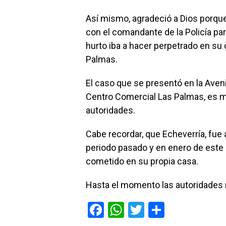
Así mismo, agradeció a Dios porque
con el comandante de la Policía par
hurto iba a hacer perpetrado en su 
Palmas.
El caso que se presentó en la Avenid
Centro Comercial Las Palmas, es ma
autoridades.
Cabe recordar, que Echeverría, fue
periodo pasado y en enero de este 
cometido en su propia casa.
Hasta el momento las autoridades 
F
W
T
C
a
h
wi
o