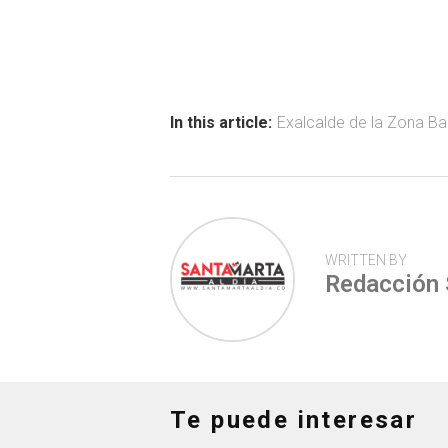
ce
at
tt
m
b
s
er
p
o
A
ar
ok
p
tir
In this article:
Exalcalde de la Zona B
p
WRITTEN BY
Redacción
Te puede interesar