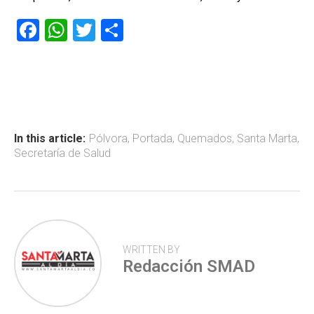
F
W
T
C
a
h
wi
o
ce
at
tt
m
b
s
er
p
o
A
ar
ok
p
tir
In this article:
Pólvora
,
Portada
,
Quemados
,
Santa Marta
,
Secretaría de Salud
p
WRITTEN BY
Redacción SMAD