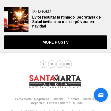
SANTA MARTA
Evite resultar lastimado: Secretaría de
Salud invita a no utilizar pólvora en
navidad
MORE POSTS
Santa Marta
Magdalena
Editorial
Colombia
Judiciales
Deportes
Entretenimiento
Mundo