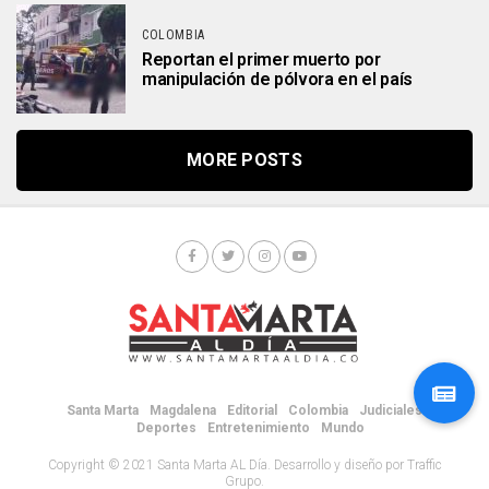
COLOMBIA
Reportan el primer muerto por
manipulación de pólvora en el país
MORE POSTS
Santa Marta
Magdalena
Editorial
Colombia
Judiciales
Deportes
Entretenimiento
Mundo
Copyright © 2021 Santa Marta AL Día. Desarrollo y diseño por Traffic
Grupo.