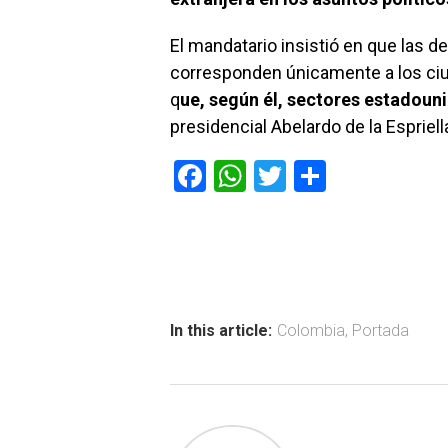
El mandatario insistió en que las d
corresponden únicamente a los ci
q
ue, según él, sectores estadoun
presidencial Abelardo de la Espriell
F
W
T
C
a
h
wi
o
ce
at
tt
m
b
s
er
p
o
A
ar
ok
p
tir
In this article:
Colombia
,
Portada
p