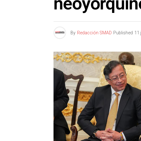
neoyorquin
By
Redacción SMAD
Published
11 