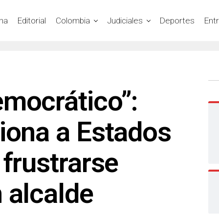
na
Editorial
Colombia
Judiciales
Deportes
Ent
emocrático”:
iona a Estados
 frustrarse
 alcalde