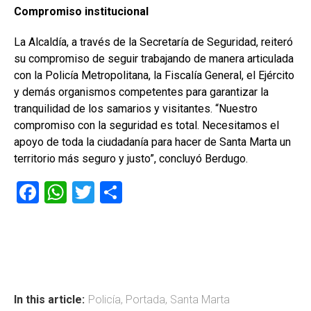
Compromiso institucional
La Alcaldía, a través de la Secretaría de Seguridad, reiteró
su compromiso de seguir trabajando de manera articulada
con la Policía Metropolitana, la Fiscalía General, el Ejército
y demás organismos competentes para garantizar la
tranquilidad de los samarios y visitantes. “Nuestro
compromiso con la seguridad es total. Necesitamos el
apoyo de toda la ciudadanía para hacer de Santa Marta un
territorio más seguro y justo”, concluyó Berdugo.
F
W
T
C
a
h
wi
o
ce
at
tt
m
b
s
er
p
o
A
ar
ok
p
tir
In this article:
Policía
,
Portada
,
Santa Marta