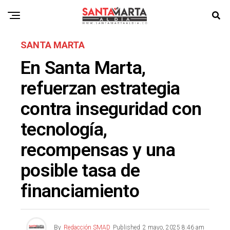
SANTA MARTA
En Santa Marta,
refuerzan estrategia
contra inseguridad con
tecnología,
recompensas y una
posible tasa de
financiamiento
By
Redacción SMAD
Published
2 mayo, 2025 8:46 am