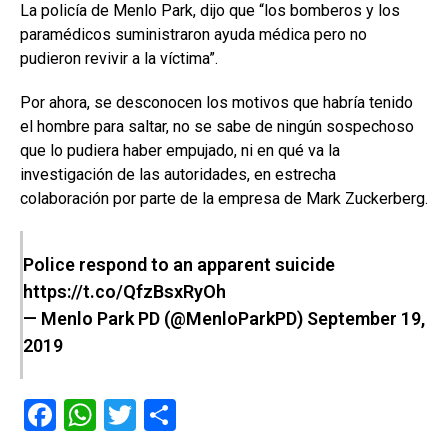
La policía de Menlo Park, dijo que “los bomberos y los
paramédicos suministraron ayuda médica pero no
pudieron revivir a la víctima”.
Por ahora, se desconocen los motivos que habría tenido
el hombre para saltar, no se sabe de ningún sospechoso
que lo pudiera haber empujado, ni en qué va la
investigación de las autoridades, en estrecha
colaboración por parte de la empresa de Mark Zuckerberg.
Police respond to an apparent suicide
https://t.co/QfzBsxRyOh
— Menlo Park PD (@MenloParkPD)
September 19,
2019
F
W
T
C
a
h
wi
o