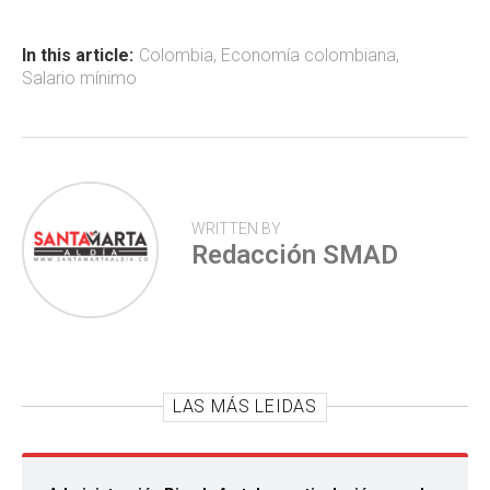
o
A
ar
ok
p
tir
In this article:
Colombia
,
Economía colombiana
,
Salario mínimo
p
WRITTEN BY
Redacción SMAD
LAS MÁS LEIDAS