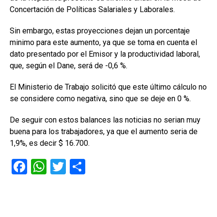
Concertación de Políticas Salariales y Laborales.
Sin embargo, estas proyecciones dejan un porcentaje
minimo para este aumento, ya que se toma en cuenta el
dato presentado por el Emisor y la productividad laboral,
que, según el Dane, será de -0,6 %.
El Ministerio de Trabajo solicitó que este último cálculo no
se considere como negativa, sino que se deje en 0 %.
De seguir con estos balances las noticias no serian muy
buena para los trabajadores, ya que el aumento seria de
1,9%, es decir $ 16.700.
F
W
T
C
a
h
wi
o
ce
at
tt
m
b
s
er
p