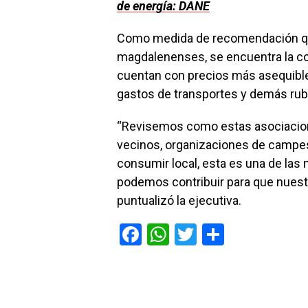
de energía: DANE
Como medida de recomendación que
magdalenenses, se encuentra la co
cuentan con precios más asequibl
gastos de transportes y demás rub
“Revisemos como estas asociacion
vecinos, organizaciones de campe
consumir local, esta es una de l
podemos contribuir para que nuestr
puntualizó la ejecutiva.
F
W
T
C
a
h
wi
o
ce
at
tt
m
b
s
er
p