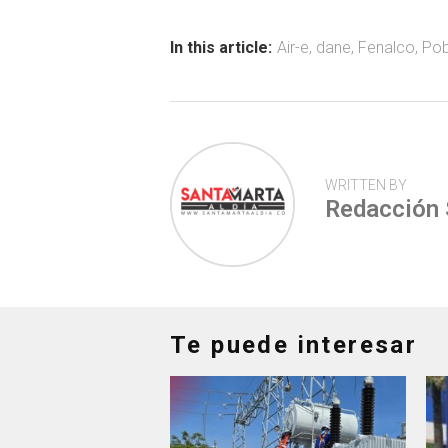
o
A
ar
ok
p
tir
In this article:
Air-e
,
dane
,
Fenalco
,
Pob
p
WRITTEN BY
Redacción
Te puede interesar