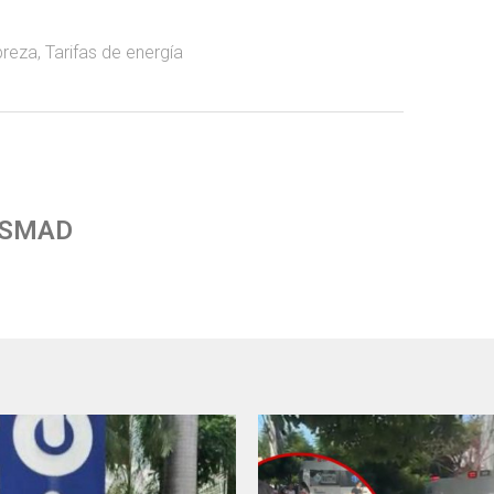
reza
,
Tarifas de energía
 SMAD