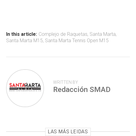
ce
at
tt
m
b
s
er
p
o
A
ar
ok
p
tir
In this article:
Complejo de Raquetas
,
Santa Marta
,
Santa Marta M15
,
Santa Marta Tennis Open M15
p
WRITTEN BY
Redacción SMAD
LAS MÁS LEIDAS