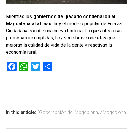
Mientras los
gobiernos del pasado condenaron al
Magdalena al atraso
, hoy el modelo popular de Fuerza
Ciudadana escribe una nueva historia. Lo que antes eran
promesas incumplidas, hoy son obras concretas que
mejoran la calidad de vida de la gente y reactivan la
economía rural.
F
W
T
C
a
h
wi
o
ce
at
tt
m
b
s
er
p
o
A
ar
ok
p
tir
In this article:
´Gobernación del Magdalena
,
aMagdalena
p