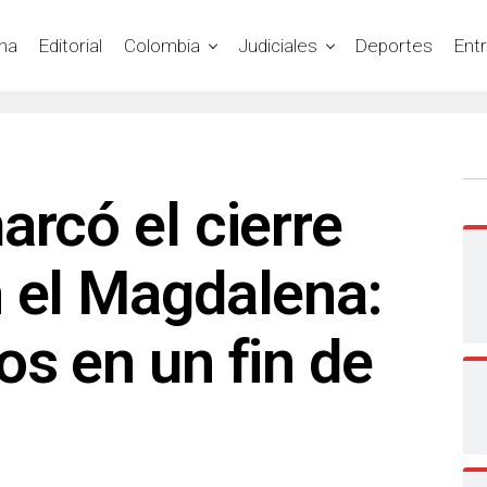
na
Editorial
Colombia
Judiciales
Deportes
Ent
arcó el cierre
 el Magdalena:
os en un fin de