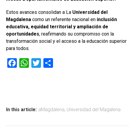
Estos avances consolidan a La
Universidad del
Magdalena
como un referente nacional en
inclusión
educativa, equidad territorial y ampliación de
oportunidades
, reafirmando su compromiso con la
transformación social y el acceso a la educación superior
para todos.
F
W
T
C
a
h
wi
o
ce
at
tt
m
b
s
er
p
o
A
ar
ok
p
tir
In this article:
aMagdalena
,
Universidad del Magalena
p