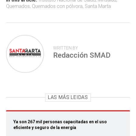
ok
p
tir
Quemados
,
Quemados con pólvora
,
Santa Marta
p
WRITTEN BY
Redacción SMAD
LAS MÁS LEIDAS
Ya son 267 mil personas capacitadas en el uso
eficiente y seguro de la energía