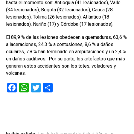
hasta el momento son: Antioquia (41 lesionados), Valle
(34 lesionados), Bogotá (32 lesionados), Cauca (28
lesionados), Tolima (26 lesionados), Atlántico (18
lesionados), Nariño (17) y Córdoba (17 lesionados).
El 89,9 % de las lesiones obedecen a quemaduras, 63,6 %
a laceraciones, 24,3 % a contusiones, 8,6 % a daños
oculares, 7,8 % han terminado en amputaciones y un 2,4 %
en daños auditivos. Por su parte, los artefactos que más
generan estos accidentes son los totes, voladores y
volcanes.
F
W
T
C
a
h
wi
o
ce
at
tt
m
b
s
er
p
o
A
ar
In this article:
Instituto Nacional de Salud
,
Minsalud
,