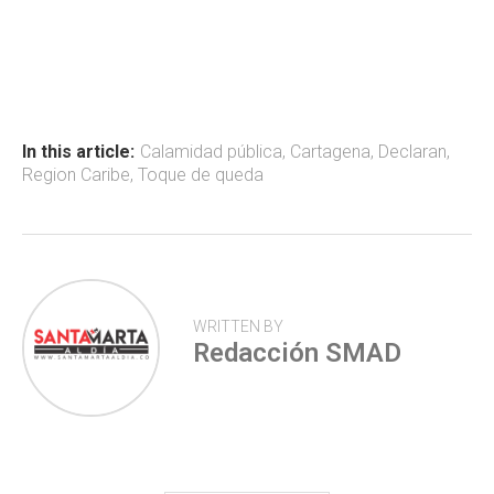
a
h
wi
o
ce
at
tt
m
b
s
er
p
o
A
ar
ok
p
tir
In this article:
Calamidad pública
,
Cartagena
,
Declaran
,
Region Caribe
,
Toque de queda
p
WRITTEN BY
Redacción SMAD