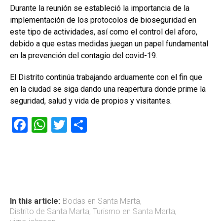
Durante la reunión se estableció la importancia de la
implementación de los protocolos de bioseguridad en
este tipo de actividades, así como el control del aforo,
debido a que estas medidas juegan un papel fundamental
en la prevención del contagio del covid-19.
El Distrito continúa trabajando arduamente con el fin que
en la ciudad se siga dando una reapertura donde prime la
seguridad, salud y vida de propios y visitantes.
F
W
T
C
a
h
wi
o
ce
at
tt
m
b
s
er
p
o
A
ar
ok
p
tir
In this article:
Bodas en Santa Marta
,
Distrito de Santa Marta
,
Turismo en Santa Marta
,
p