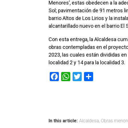
Menores’, estas obedecen a la adec
Sol; pavimentación de 91 metros line
barrio Altos de Los Lirios y la inst
alcantarillado nuevo en el barrio El
Con esta entrega, la Alcaldesa cum
obras contempladas en el proyecto 
2023, las cuales están divididas en 
localidad 2 y 14 para la localidad 3.
F
W
T
C
a
h
wi
o
ce
at
tt
m
b
s
er
p
o
A
ar
ok
p
tir
In this article:
Alcaldesa
,
Obras menor