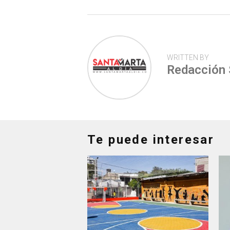
p
WRITTEN BY
Redacción
Te puede interesar