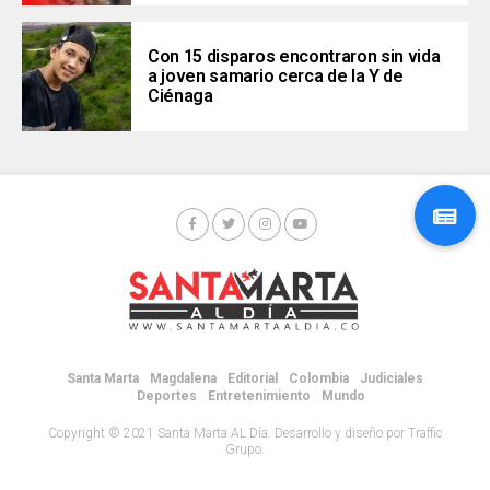
Con 15 disparos encontraron sin vida
a joven samario cerca de la Y de
Ciénaga
Santa Marta
Magdalena
Editorial
Colombia
Judiciales
Deportes
Entretenimiento
Mundo
Copyright © 2021 Santa Marta AL Día. Desarrollo y diseño por Traffic
Grupo.