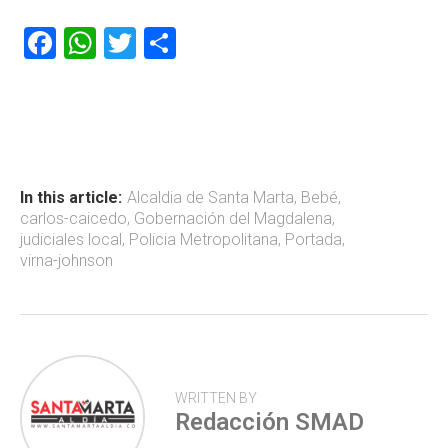
F
W
T
C
a
h
wi
o
ce
at
tt
m
b
s
er
p
o
A
ar
ok
p
tir
In this article:
Alcaldia de Santa Marta
,
Bebé
,
carlos-caicedo
,
Gobernación del Magdalena
,
p
judiciales local
,
Policia Metropolitana
,
Portada
,
virna-johnson
WRITTEN BY
Redacción SMAD