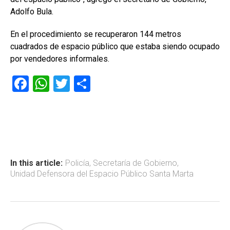
Adolfo Bula.
En el procedimiento se recuperaron 144 metros
cuadrados de espacio público que estaba siendo ocupado
por vendedores informales.
F
W
T
C
a
h
wi
o
ce
at
tt
m
b
s
er
p
o
A
ar
ok
p
tir
In this article:
Policía
,
Secretaría de Gobierno
,
Unidad Defensora del Espacio Público Santa Marta
p